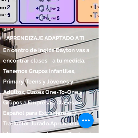
APRENDIZAJE ADAPTADO A TI
En centro de Inglés Dayton vas a
encontrar clases a tu
medida.
Tenemos Grupos Infantíles,
Primary, Teens y
Jòvenes y
Adultos, Clases One-To-One y
Grupos a Empresas, Clases de
Español para Extranjeross y
Traductor Jurado.Aprende un
idioma con nosotros en Centro de