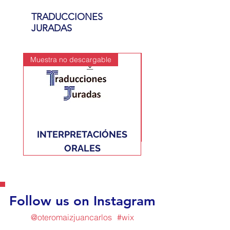
TRADUCCIONES
JURADAS
Muestra no descargable
Muestra no descargable
INTERPRETACIÓNES
TRADUCCIONES JU
ORALES
Follow us on Instagram
@oteromaizjuancarlos
#wix