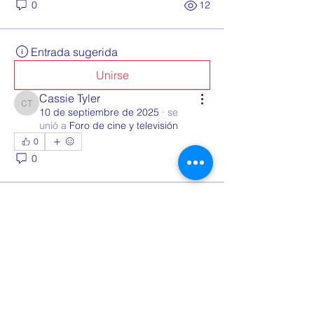
0
12
Entrada sugerida
Unirse
Cassie Tyler
Cassie Tyler
10 de septiembre de 2025
·
se
unió a
Foro de cine y televisión
0
0
8
Entrada sugerida
Unirse
Academia Dayton
5 de septiembre de 2025
·
publicó en
Grupo CENTRO
INGLÉS DAYTON
¡Te damos la bienvenida al grupo! 