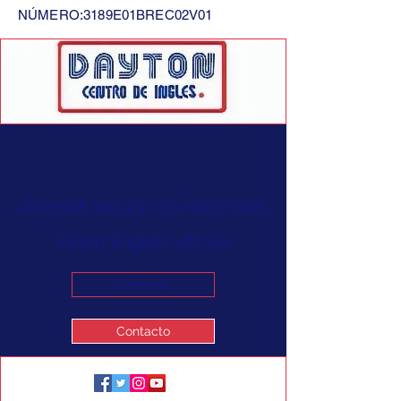
NÚMERO:3189E01BREC02V01
APRENDE INGLÉS CON NOSOTROS
Learn English with us
Contacto
Contacto