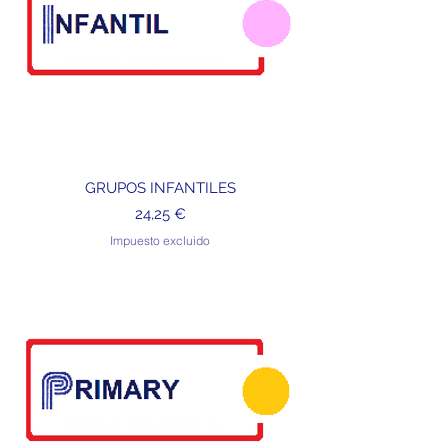
GRUPOS INFANTILES
Precio
24,25 €
Impuesto excluido