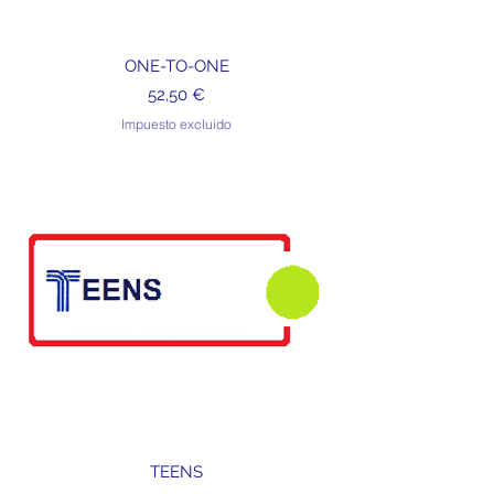
ONE-TO-ONE
Precio
52,50 €
Impuesto excluido
TEENS