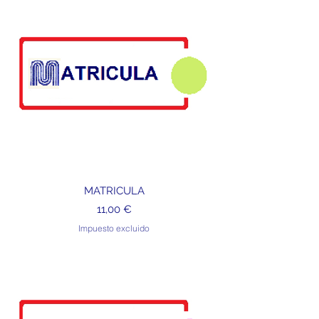
MATRICULA
Precio
11,00 €
Impuesto excluido