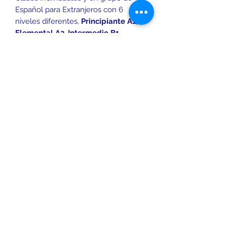
Español para Extranjeros con 6
niveles diferentes,
Principiante A1,
Elemental A2, Intermedio B1,
Intermedio-Alto B2, Avanzado C1 y
Avanzado C2
, y un método práctico
y directo que se adapta al
alumno/a. En las clases solamente
se utiliza español desde el principio
para desarrollar la conversación y
tambien se consolida la gramática
del idioma y se desarrolla el español
escrito.
INFORMACIÓN DEL MÉTODO
Las clases se imparten en modalidad
individual y en grupo de1 hora a la
semana, 2 horas a la semana, 3 horas
a la semana y 4 horas a la semana. .