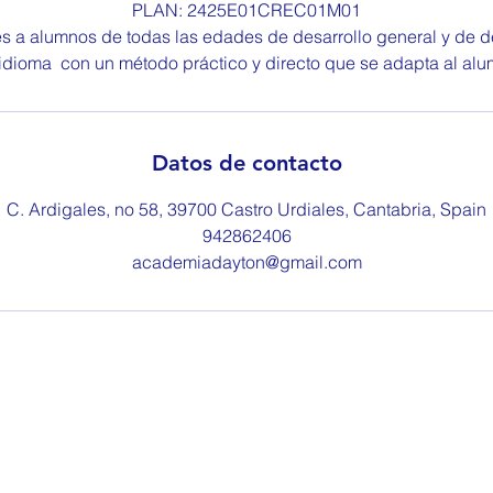
a
PLAN: 2425E01CREC01M01
d
es a alumnos de todas las edades de desarrollo general y de d
o
 idioma con un método práctico y directo que se adapta al alu
Datos de contacto
C. Ardigales, no 58, 39700 Castro Urdiales, Cantabria, Spain
942862406
academiadayton@gmail.com
942862406
©2020 por CENTRO DE INGLÉS DAYTON. Creada con
Wix.com