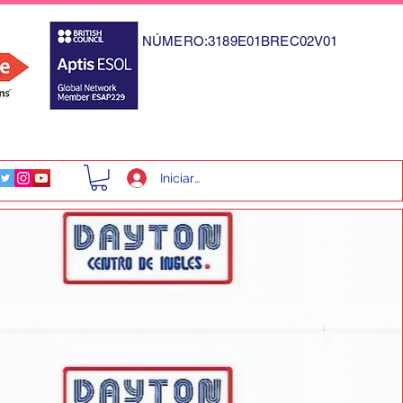
NÚMERO:3189E01BREC02V01
Iniciar sesión