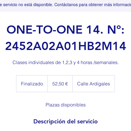
e servicio no está disponible. Contáctanos para obtener más informaci
ONE-TO-ONE 14. Nº:
2452A02A01HB2M14
Clases individuales de 1,2,3 y 4 horas /semanales.
52,50
euros
Finalizado
F
52,50 €
Calle Ardigales
i
n
a
Plazas disponibles
l
i
Descripción del servicio
z