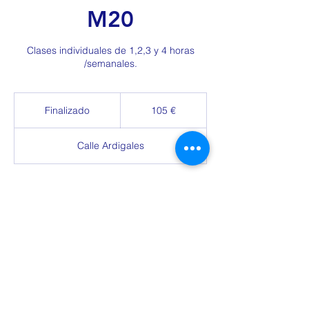
M20
Clases individuales de 1,2,3 y 4 horas
/semanales.
105
euros
Finalizado
F
105 €
i
n
Calle Ardigales
a
l
i
z
Plazas disponibles
a
d
o
Descripción del servicio
PLAN: 2425E01CREC01M01
Clases individuales a alumnos de todas las
edades de desarrollo general y de
destrezas concretas del idioma con un