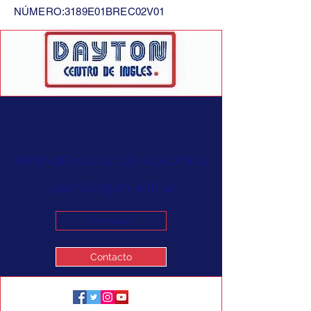
NÚMERO:3189E01BREC02V01
APRENDE INGLÉS CON NOSOTROS
Learn English with us
Contacto
Contacto