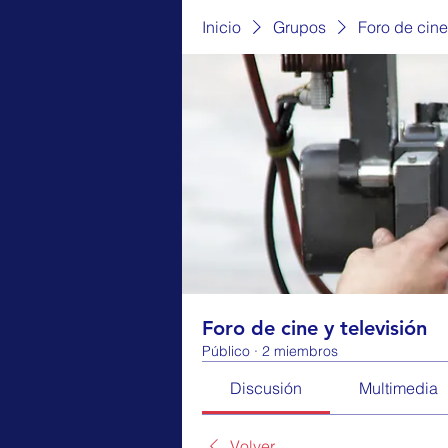
Inicio
Grupos
Foro de cine
Foro de cine y televisión
Público
·
2 miembros
Discusión
Multimedia
Volver