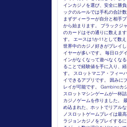
インカジノを選び、安全に勝負
ックのルールでは手札の合計数
まずディーラーが自分と相手プ
から始まります。 ブラックジ
のカードはその通りに数えます
す。 エースは1か11として数
世界中のカジノ好きがプレイし
イヤーが多いです。 毎日ログ
インがなくなって遊べなくなる
ることで経験値を手に入り、経
す。 スロットマニア・フィー
イできるアプリです。 因みに
レイが可能です。 Gambin
スロットマシンゲームが一杯詰
カジノゲームを作りました。 
め込まれた、ホットでリアルな
ノスロットゲームプレイは最高
ラジョンカジノをプレイするに