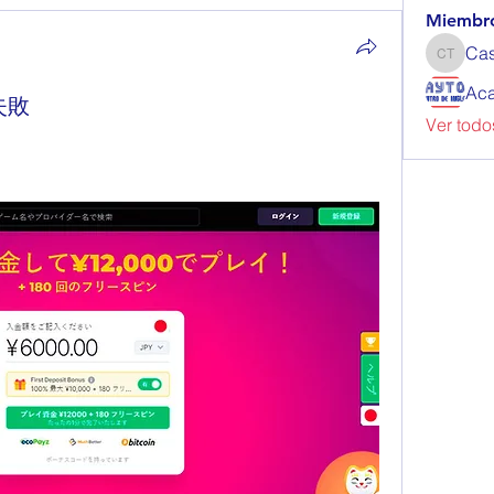
Miembr
Cas
Cassie T
Aca
失敗
Ver todo