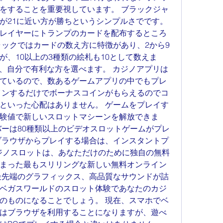
をすることを重要視しています。 ブラックジャ
が21に近い方が勝ちというシンプルさでです。 
レイヤーにトランプのカードを配布するところ
ャックではカードの数え方に特徴があり、2から9
が、10以上の3種類の絵札も10として数えま
え、自分で有利な方を選べます。 カジノアプリは
ているので、数あるゲームアプリの中でもプレ
インするだけでボーナスコインがもらえるのでコ
といった心配はありません。 ゲームをプレイす
験値で新しいスロットマシーンを解放できま
バーは80種類以上のビデオスロットゲームがプレ
ブラウザからプレイする場合は、インスタントプ
oカジノスロットは、あなただけのために独自の無料
まった最もスリリングな新しい無料オンライン
最先端のグラフィックス、高品質なサウンドが詰
ベガスワールドのスロット体験であなたのカジ
のものになることでしょう。 現在、スマホでベ
はブラウザを利用することになりますが、遊べ