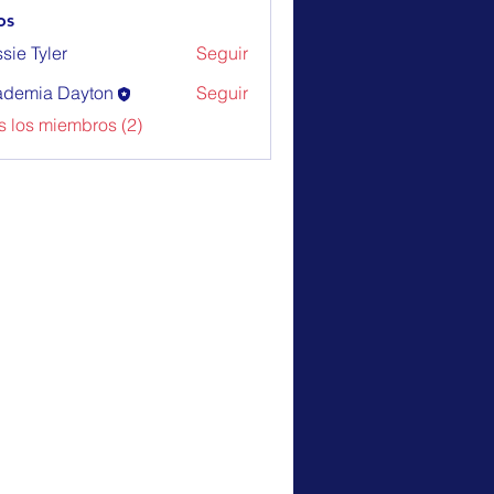
os
sie Tyler
Seguir
yler
demia Dayton
Seguir
s los miembros (2)